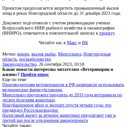
Проектом предполагается запретить промышленный вылов
леща в реках Новгородской области до 31 декабря 2023 года.
Документ подготовили с учетом рекомендации ученых
Всероссийского НИИ рыбного хозяйства и океанографии
(ВНИРО), отмечается в пояснительной записке к
проекту
.
Читайте нас в
Макс
и
ВК
Метки:
вниро
,
вылов рыбы
,
Минсельхоз
,
Новгородская
область
,
росрыболовство
Законодательство
,
26 сентября 2023, 10:18
Какие новости интересны читателям «Ветеринарии и
жизни»?
Пройти опрос
Еще по теме
Производителям ветпрепаратов в РФ разрешили использовать
медицинские фармсубстанции
Минсельхоз предложил продлить до 2033 года ветправила по
десяти болезням животных
Инкубационное яйцо и экспорт спустя четыре года: что
предвидел Россельхознадзор
Налоговый вычет за лечение животных предлагают уже в
третий раз после отклонения законопроекта
Читайте также: