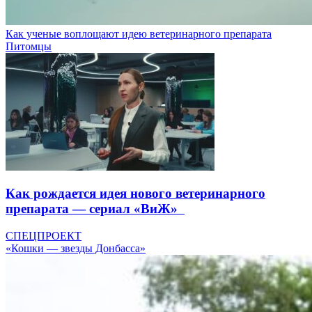
Как ученые воплощают идею ветеринарного препарата
Питомцы
Как рождается идея нового ветеринарного
препарата — сериал «ВиЖ»
СПЕЦПРОЕКТ
«Кошки — звезды Донбасса»