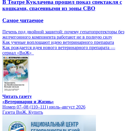
В Театре Куклачева прошел показ спектакля с
кошками, спасенными из зоны СВО
Самое читаемое
Печень под двойной защитой: почему гепатопротекторы без
желчегонного компонента работают не в полную силу
Как ученые воплощают идею ветеринарного препарата
Как рождается идея нового ветеринарного препарата —
сериал «ВиЖ»
Читать газету
«Ветеринария и Жизнь»
Номер 07–08 (110–111) июль–август 2026
Газета ВиЖ. Купить