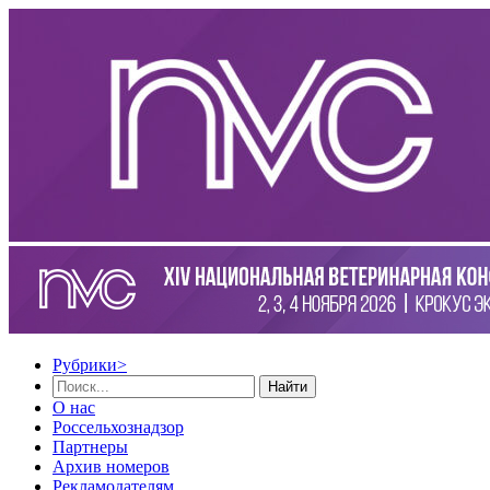
Рубрики
>
Найти
О нас
Россельхознадзор
Партнеры
Архив номеров
Рекламодателям