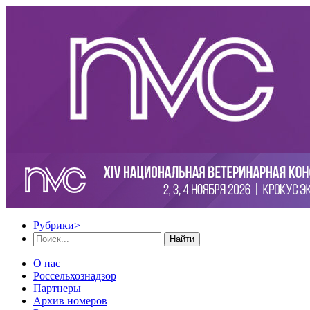
Рубрики
>
Найти
О нас
Россельхознадзор
Партнеры
Архив номеров