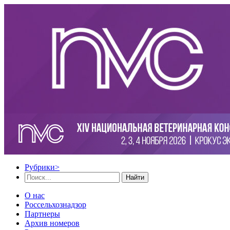
Рубрики
>
Найти
О нас
Россельхознадзор
Партнеры
Архив номеров