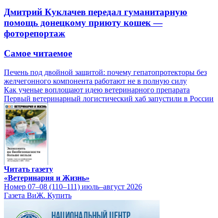
Дмитрий Куклачев передал гуманитарную
помощь донецкому приюту кошек —
фоторепортаж
Самое читаемое
Печень под двойной защитой: почему гепатопротекторы без
желчегонного компонента работают не в полную силу
Как ученые воплощают идею ветеринарного препарата
Первый ветеринарный логистический хаб запустили в России
Читать газету
«Ветеринария и Жизнь»
Номер 07–08 (110–111) июль–август 2026
Газета ВиЖ. Купить