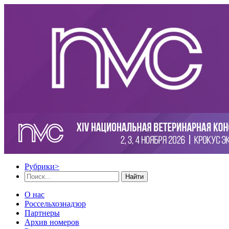
Рубрики
>
Найти
О нас
Россельхознадзор
Партнеры
Архив номеров