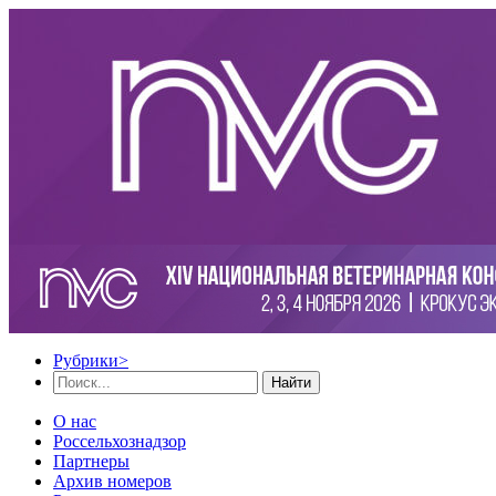
Рубрики
>
Найти
О нас
Россельхознадзор
Партнеры
Архив номеров