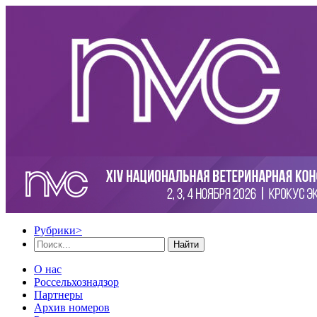
Рубрики
>
Найти
О нас
Россельхознадзор
Партнеры
Архив номеров