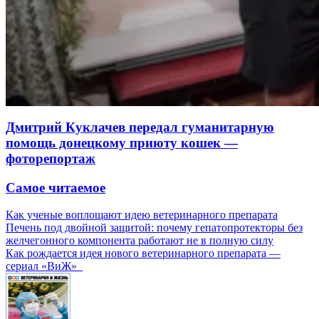
Дмитрий Куклачев передал гуманитарную
помощь донецкому приюту кошек —
фоторепортаж
Самое читаемое
Как ученые воплощают идею ветеринарного препарата
Печень под двойной защитой: почему гепатопротекторы без
желчегонного компонента работают не в полную силу
Как рождается идея нового ветеринарного препарата —
сериал «ВиЖ»