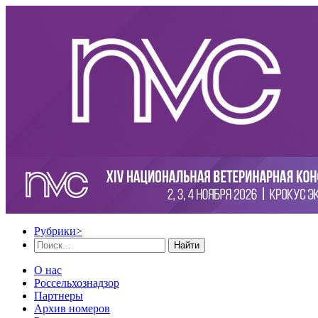
Рубрики
>
Найти
О нас
Россельхознадзор
Партнеры
Архив номеров