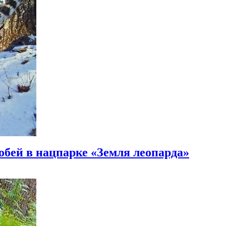
бей в нацпарке «Земля леопарда»