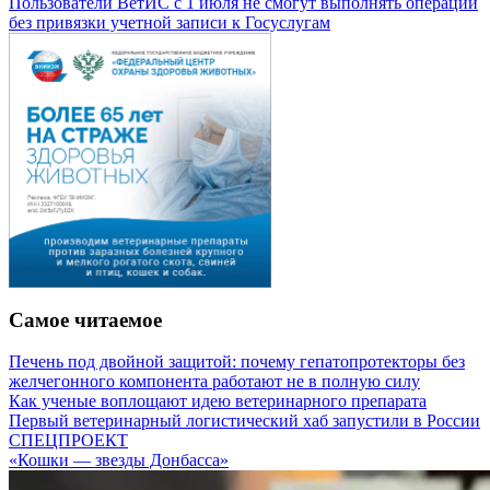
Пользователи ВетИС с 1 июля не смогут выполнять операции
без привязки учетной записи к Госуслугам
Самое читаемое
Печень под двойной защитой: почему гепатопротекторы без
желчегонного компонента работают не в полную силу
Как ученые воплощают идею ветеринарного препарата
Первый ветеринарный логистический хаб запустили в России
СПЕЦПРОЕКТ
«Кошки — звезды Донбасса»