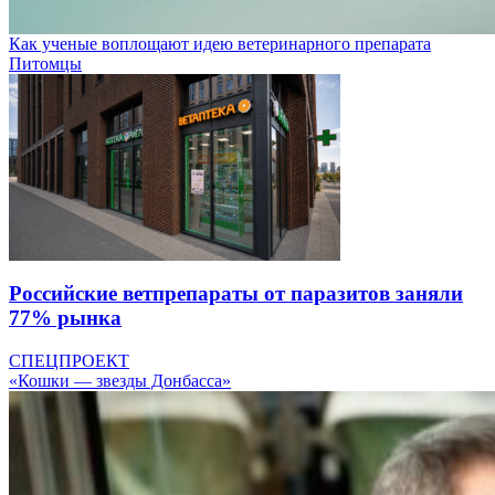
Как ученые воплощают идею ветеринарного препарата
Питомцы
Российские ветпрепараты от паразитов заняли
77% рынка
СПЕЦПРОЕКТ
«Кошки — звезды Донбасса»