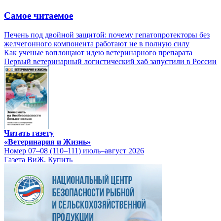
Самое читаемое
Печень под двойной защитой: почему гепатопротекторы без
желчегонного компонента работают не в полную силу
Как ученые воплощают идею ветеринарного препарата
Первый ветеринарный логистический хаб запустили в России
Читать газету
«Ветеринария и Жизнь»
Номер 07–08 (110–111) июль–август 2026
Газета ВиЖ. Купить