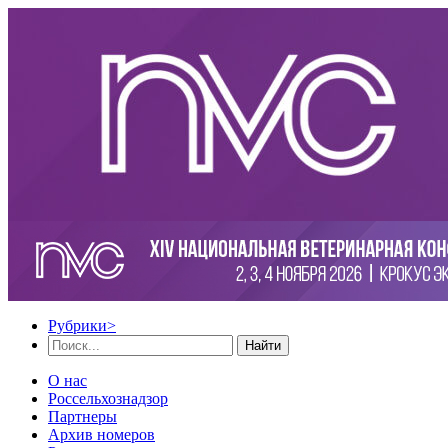
Рубрики
>
Найти
О нас
Россельхознадзор
Партнеры
Архив номеров