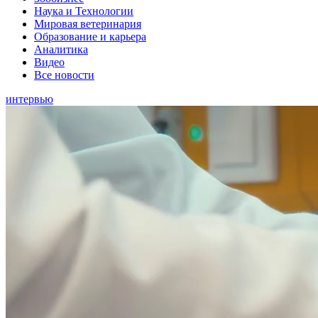
Наука и Технологии
Мировая ветеринария
Образование и карьера
Аналитика
Видео
Все новости
интервью