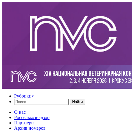
Рубрики
>
Найти
О нас
Россельхознадзор
Партнеры
Архив номеров