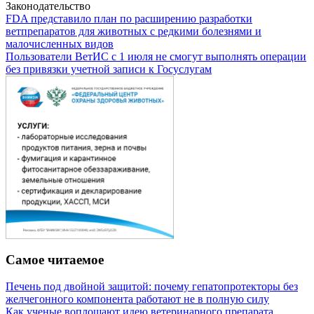
Законодательство
FDA представило план по расширению разработки
ветпрепаратов для животных с редкими болезнями и
малочисленных видов
Пользователи ВетИС с 1 июля не смогут выполнять операции
без привязки учетной записи к Госуслугам
Самое читаемое
Печень под двойной защитой: почему гепатопротекторы без
желчегонного компонента работают не в полную силу
Как ученые воплощают идею ветеринарного препарата