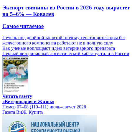
Экспорт свинины из России в 2026 году вырастет
на 5–6% — Ковалев
Самое читаемое
Печень под двойной защитой: почему гепатопротекторы без
желчегонного компонента работают не в полную силу
Как ученые воплощают идею ветеринарного препарата
Первый ветеринарный логистический хаб запустили в России
Читать газету
«Ветеринария и Жизнь»
Номер 07–08 (110–111) июль–август 2026
Газета ВиЖ. Купить