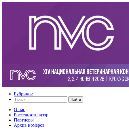
Рубрики
>
Найти
О нас
Россельхознадзор
Партнеры
Архив номеров