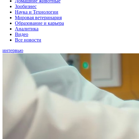
Домашние животные
Зообизнес
Наука и Технологии
Мировая ветеринария
Образование и карьера
Аналитика
Видео
Все новости
интервью