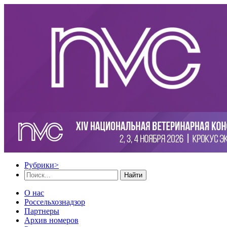
Рубрики
>
Найти
О нас
Россельхознадзор
Партнеры
Архив номеров