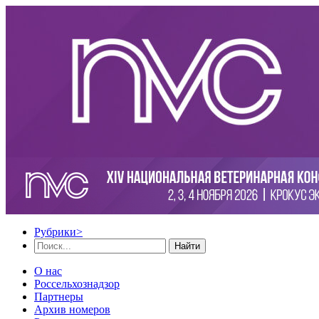
Рубрики
>
Найти
О нас
Россельхознадзор
Партнеры
Архив номеров