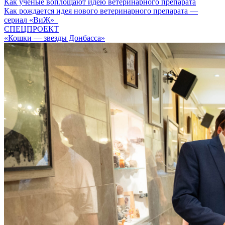
Как ученые воплощают идею ветеринарного препарата
Как рождается идея нового ветеринарного препарата —
сериал «ВиЖ»
СПЕЦПРОЕКТ
«Кошки — звезды Донбасса»