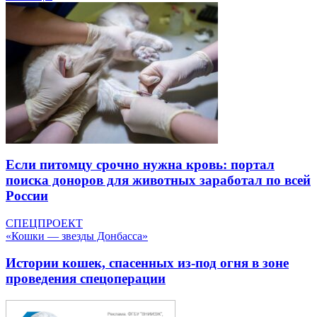
Если питомцу срочно нужна кровь: портал
поиска доноров для животных заработал по всей
России
СПЕЦПРОЕКТ
«Кошки — звезды Донбасса»
Истории кошек, спасенных из-под огня в зоне
проведения спецоперации