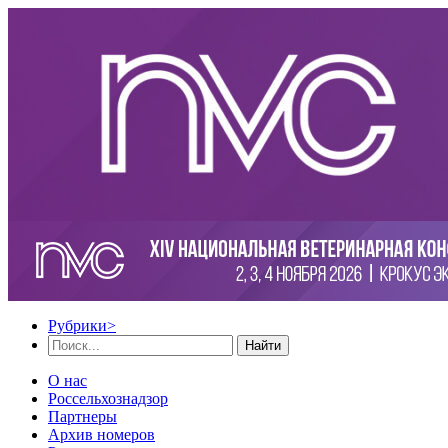
Рубрики
>
Найти
О нас
Россельхознадзор
Партнеры
Архив номеров