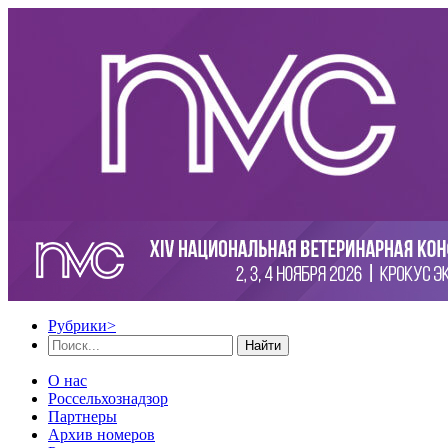
Рубрики
>
Найти
О нас
Россельхознадзор
Партнеры
Архив номеров