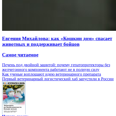
Евгения Михайлова: как «Кошкин дом» спасает
животных и поддерживает бойцов
Самое читаемое
Печень под двойной защитой: почему гепатопротекторы без
желчегонного компонента работают не в полную силу
Как ученые воплощают идею ветеринарного препарата
Первый ветеринарный логистический хаб запустили в России