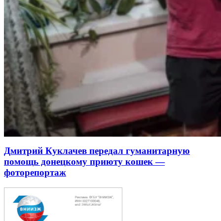
Дмитрий Куклачев передал гуманитарную
помощь донецкому приюту кошек —
фоторепортаж