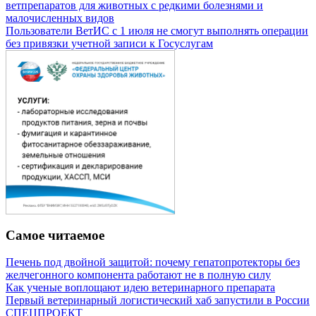
ветпрепаратов для животных с редкими болезнями и
малочисленных видов
Пользователи ВетИС с 1 июля не смогут выполнять операции
без привязки учетной записи к Госуслугам
Самое читаемое
Печень под двойной защитой: почему гепатопротекторы без
желчегонного компонента работают не в полную силу
Как ученые воплощают идею ветеринарного препарата
Первый ветеринарный логистический хаб запустили в России
СПЕЦПРОЕКТ