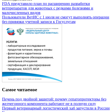
FDA представило план по расширению разработки
ветпрепаратов для животных с редкими болезнями и
малочисленных видов
Пользователи ВетИС с 1 июля не смогут выполнять операции
без привязки учетной записи к Госуслугам
Самое читаемое
Печень под двойной защитой: почему гепатопротекторы без
желчегонного компонента работают не в полную силу
Первый ветеринарный логистический хаб запустили в России