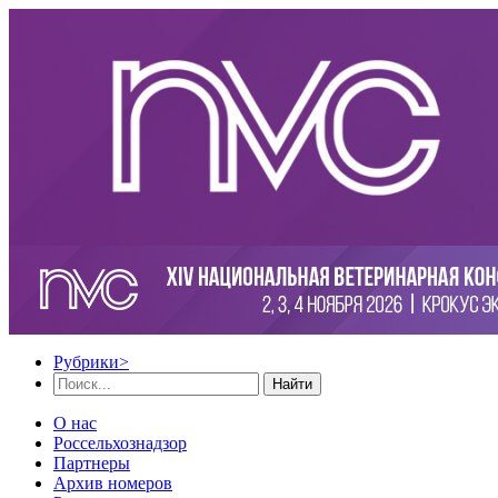
Рубрики
>
Найти
О нас
Россельхознадзор
Партнеры
Архив номеров