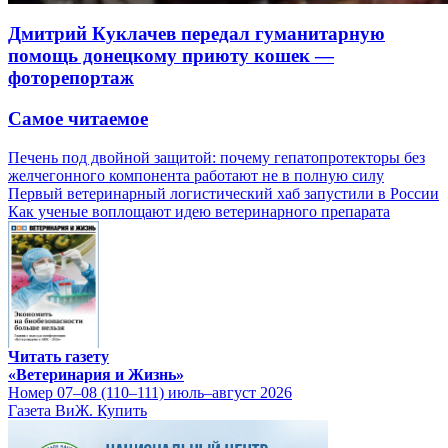
Дмитрий Куклачев передал гуманитарную
помощь донецкому приюту кошек —
фоторепортаж
Самое читаемое
Печень под двойной защитой: почему гепатопротекторы без
желчегонного компонента работают не в полную силу
Первый ветеринарный логистический хаб запустили в России
Как ученые воплощают идею ветеринарного препарата
Читать газету
«Ветеринария и Жизнь»
Номер 07–08 (110–111) июль–август 2026
Газета ВиЖ. Купить