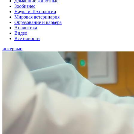
Домашние животные
Зообизнес
Наука и Технологии
Мировая ветеринария
Образование и карьера
Аналитика
Видео
Все новости
интервью