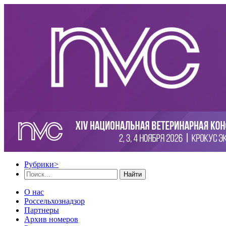
Рубрики
>
Найти
О нас
Россельхознадзор
Партнеры
Архив номеров