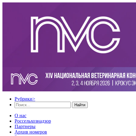
Рубрики
>
Найти
О нас
Россельхознадзор
Партнеры
Архив номеров