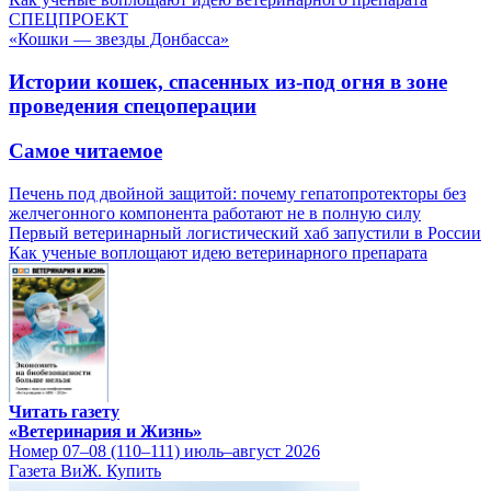
СПЕЦПРОЕКТ
«Кошки — звезды Донбасса»
Истории кошек, спасенных из-под огня в зоне
проведения спецоперации
Самое читаемое
Печень под двойной защитой: почему гепатопротекторы без
желчегонного компонента работают не в полную силу
Первый ветеринарный логистический хаб запустили в России
Как ученые воплощают идею ветеринарного препарата
Читать газету
«Ветеринария и Жизнь»
Номер 07–08 (110–111) июль–август 2026
Газета ВиЖ. Купить