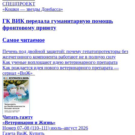
СПЕЦПРОЕКТ
«Кошки — звезды Донбасса»
ГК ВИК передала гуманитарную помощь
фронтовому приюту
Самое читаемое
Печень под двойной защитой: почему гепатопротекторы без
желчегонного компонента работают не в полную силу
Как ученые воплощают идею ветеринарного препарата
Как рождается идея нового ветеринарного препарата —
сериал «ВиЖ»
Читать газету
«Ветеринария и Жизнь»
Номер 07–08 (110–111) июль–август 2026
Газета ВиЖ. Купить