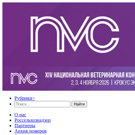
Рубрики
>
Найти
О нас
Россельхознадзор
Партнеры
Архив номеров