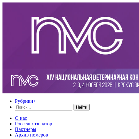
Рубрики
>
Найти
О нас
Россельхознадзор
Партнеры
Архив номеров