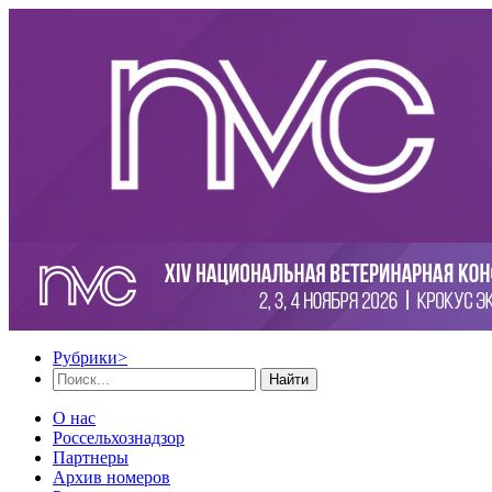
Рубрики
>
Найти
О нас
Россельхознадзор
Партнеры
Архив номеров