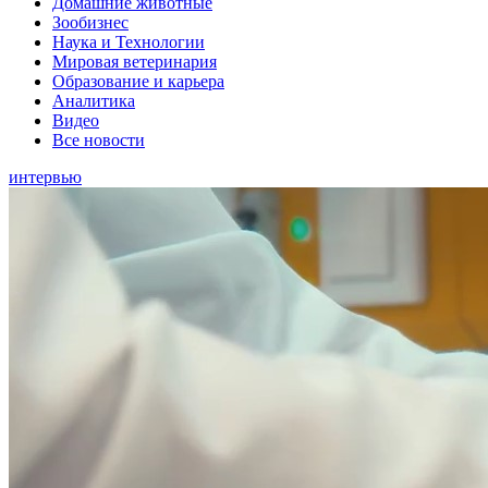
Домашние животные
Зообизнес
Наука и Технологии
Мировая ветеринария
Образование и карьера
Аналитика
Видео
Все новости
интервью