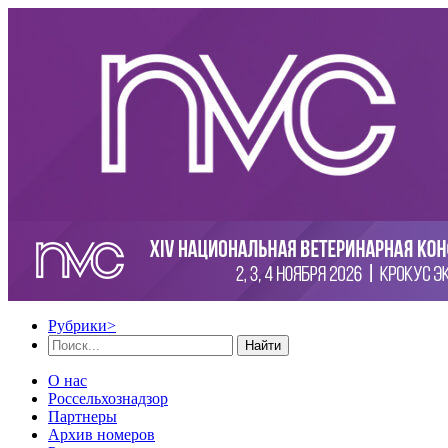
Рубрики
>
Найти
О нас
Россельхознадзор
Партнеры
Архив номеров