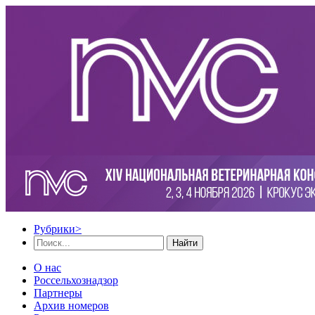
Рубрики
>
Найти
О нас
Россельхознадзор
Партнеры
Архив номеров