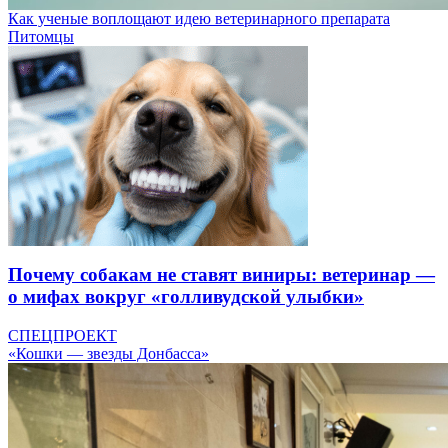
Как ученые воплощают идею ветеринарного препарата
Питомцы
Почему собакам не ставят виниры: ветеринар —
о мифах вокруг «голливудской улыбки»
СПЕЦПРОЕКТ
«Кошки — звезды Донбасса»