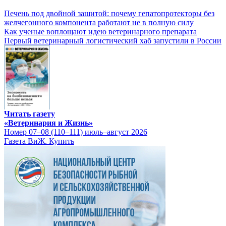
Печень под двойной защитой: почему гепатопротекторы без
желчегонного компонента работают не в полную силу
Как ученые воплощают идею ветеринарного препарата
Первый ветеринарный логистический хаб запустили в России
Читать газету
«Ветеринария и Жизнь»
Номер 07–08 (110–111) июль–август 2026
Газета ВиЖ. Купить