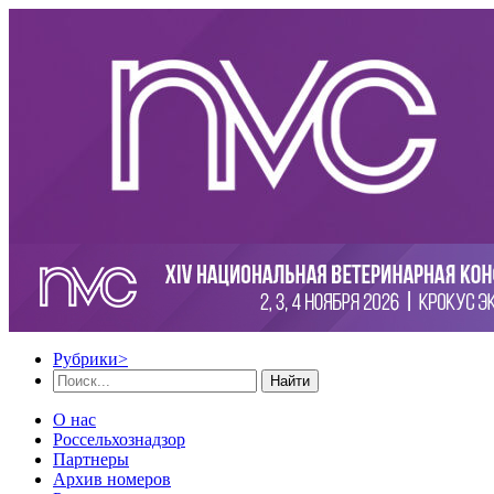
Рубрики
>
Найти
О нас
Россельхознадзор
Партнеры
Архив номеров