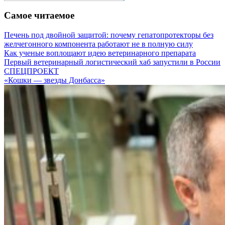
Самое читаемое
Печень под двойной защитой: почему гепатопротекторы без
желчегонного компонента работают не в полную силу
Как ученые воплощают идею ветеринарного препарата
Первый ветеринарный логистический хаб запустили в России
СПЕЦПРОЕКТ
«Кошки — звезды Донбасса»