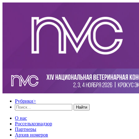
Рубрики
>
Найти
О нас
Россельхознадзор
Партнеры
Архив номеров