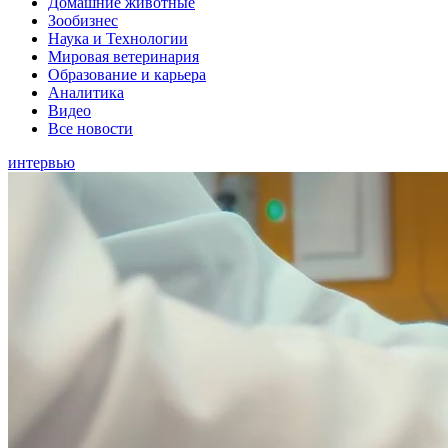
Домашние животные
Зообизнес
Наука и Технологии
Мировая ветеринария
Образование и карьера
Аналитика
Видео
Все новости
интервью