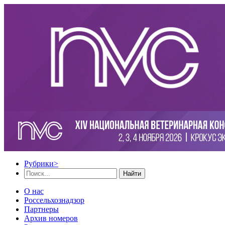
Рубрики
>
Найти
О нас
Россельхознадзор
Партнеры
Архив номеров