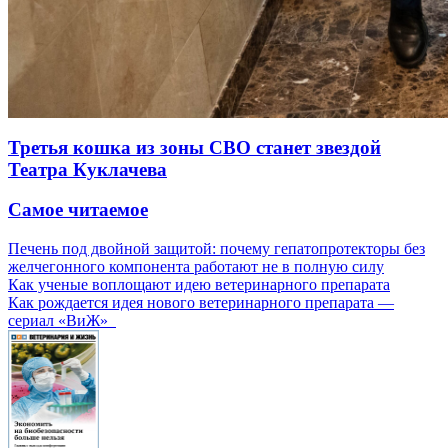
Третья кошка из зоны СВО станет звездой
Театра Куклачева
Самое читаемое
Печень под двойной защитой: почему гепатопротекторы без
желчегонного компонента работают не в полную силу
Как ученые воплощают идею ветеринарного препарата
Как рождается идея нового ветеринарного препарата —
сериал «ВиЖ»