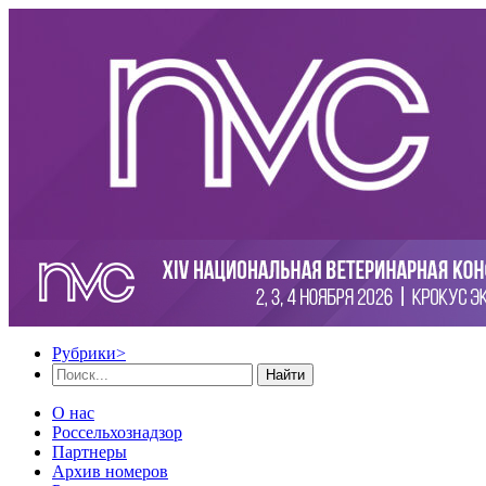
Рубрики
>
Найти
О нас
Россельхознадзор
Партнеры
Архив номеров