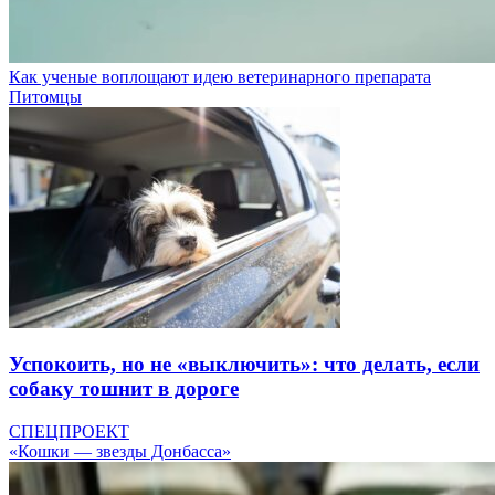
Как ученые воплощают идею ветеринарного препарата
Питомцы
Успокоить, но не «выключить»: что делать, если
собаку тошнит в дороге
СПЕЦПРОЕКТ
«Кошки — звезды Донбасса»