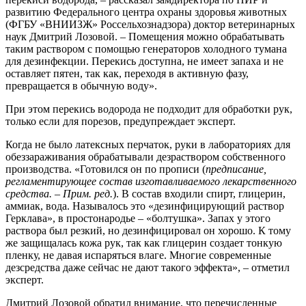
развитию Федерального центра охраны здоровья животных
(ФГБУ «ВНИИЗЖ» Россельхознадзора) доктор ветеринарных
наук Дмитрий Лозовой. – Помещения можно обрабатывать
таким раствором с помощью генераторов холодного тумана
для дезинфекции. Перекись доступна, не имеет запаха и не
оставляет пятен, так как, переходя в активную фазу,
превращается в обычную воду».
При этом перекись водорода не подходит для обработки рук,
только если для порезов, предупреждает эксперт.
Когда не было латексных перчаток, руки в лабораториях для
обеззараживания обрабатывали дезраствором собственного
производства. «Готовился он по прописи (
предписание,
регламентирующее состав изготавливаемого лекарственного
средства. – Прим. ред.
). В состав входили спирт, глицерин,
аммиак, вода. Называлось это «дезинфицирующий раствор
Герклава», в простонародье – «болтушка». Запах у этого
раствора был резкий, но дезинфицировал он хорошо. К тому
же защищалась кожа рук, так как глицерин создает тонкую
пленку, не давая испаряться влаге.
Многие современные
дезсредства даже сейчас не дают такого эффекта», – отметил
эксперт.
Дмитрий Лозовой обратил внимание, что перечисленные