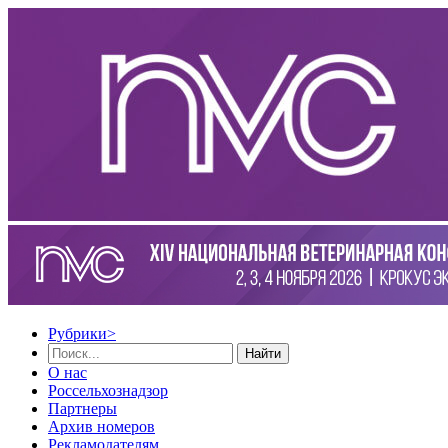
Рубрики
>
Найти
О нас
Россельхознадзор
Партнеры
Архив номеров
Рекламодателям