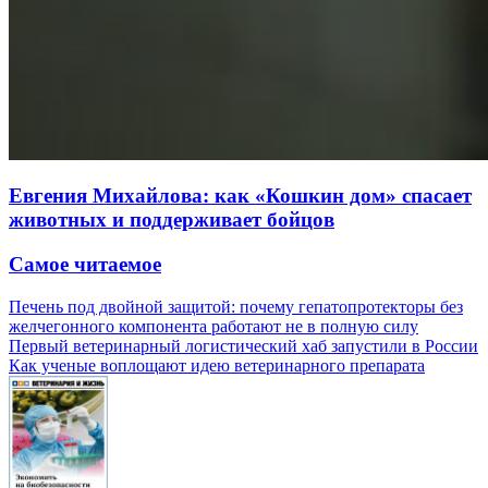
Евгения Михайлова: как «Кошкин дом» спасает
животных и поддерживает бойцов
Самое читаемое
Печень под двойной защитой: почему гепатопротекторы без
желчегонного компонента работают не в полную силу
Первый ветеринарный логистический хаб запустили в России
Как ученые воплощают идею ветеринарного препарата