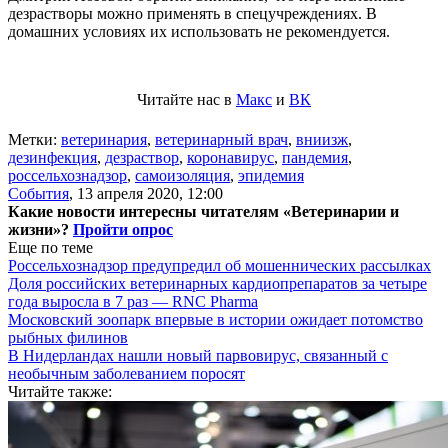
дезрастворы можно применять в спецучреждениях. В
домашних условиях их использовать не рекомендуется.
Читайте нас в
Макс
и
ВК
Метки:
ветеринария
,
ветеринарный врач
,
вниизж
,
дезинфекция
,
дезраствор
,
коронавирус
,
пандемия
,
россельхознадзор
,
самоизоляция
,
эпидемия
События
,
13 апреля 2020, 12:00
Какие новости интересны читателям «Ветеринарии и
жизни»?
Пройти опрос
Еще по теме
Россельхознадзор предупредил об мошеннических рассылках
Доля российских ветеринарных кардиопрепаратов за четыре
года выросла в 7 раз — RNC Pharma
Московский зоопарк впервые в истории ожидает потомство
рыбных филинов
В Нидерландах нашли новый парвовирус, связанный с
необычным заболеванием поросят
Читайте также: