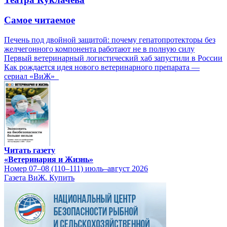
Самое читаемое
Печень под двойной защитой: почему гепатопротекторы без
желчегонного компонента работают не в полную силу
Первый ветеринарный логистический хаб запустили в России
Как рождается идея нового ветеринарного препарата —
сериал «ВиЖ»
Читать газету
«Ветеринария и Жизнь»
Номер 07–08 (110–111) июль–август 2026
Газета ВиЖ. Купить