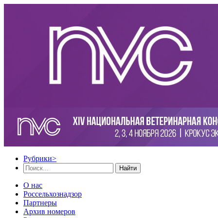
Рубрики
>
Найти
О нас
Россельхознадзор
Партнеры
Архив номеров