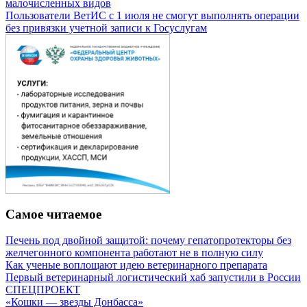
малочисленных видов
Пользователи ВетИС с 1 июля не смогут выполнять операции
без привязки учетной записи к Госуслугам
Самое читаемое
Печень под двойной защитой: почему гепатопротекторы без
желчегонного компонента работают не в полную силу
Как ученые воплощают идею ветеринарного препарата
Первый ветеринарный логистический хаб запустили в России
СПЕЦПРОЕКТ
«Кошки — звезды Донбасса»