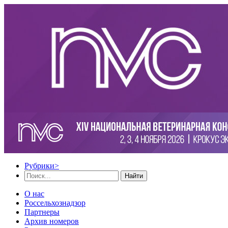
Рубрики
>
Найти
О нас
Россельхознадзор
Партнеры
Архив номеров