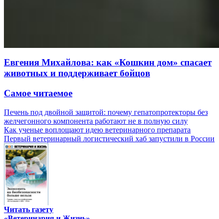
Евгения Михайлова: как «Кошкин дом» спасает
животных и поддерживает бойцов
Самое читаемое
Печень под двойной защитой: почему гепатопротекторы без
желчегонного компонента работают не в полную силу
Как ученые воплощают идею ветеринарного препарата
Первый ветеринарный логистический хаб запустили в России
Читать газету
«Ветеринария и Жизнь»