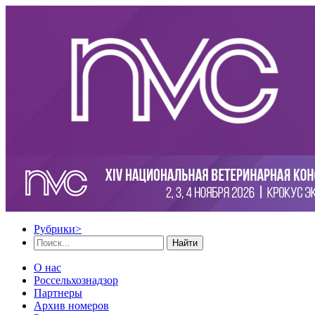
Рубрики
>
Найти
О нас
Россельхознадзор
Партнеры
Архив номеров