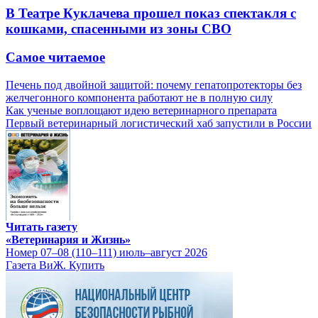
В Театре Куклачева прошел показ спектакля с
кошками, спасенными из зоны СВО
Самое читаемое
Печень под двойной защитой: почему гепатопротекторы без
желчегонного компонента работают не в полную силу
Как ученые воплощают идею ветеринарного препарата
Первый ветеринарный логистический хаб запустили в России
Читать газету
«Ветеринария и Жизнь»
Номер 07–08 (110–111) июль–август 2026
Газета ВиЖ. Купить