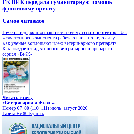
ГК ВИК передала гуманитарную помощь
фронтовому приюту
Самое читаемое
Печень под двойной защитой: почему гепатопротекторы без
желчегонного компонента работают не в полную силу
Как ученые воплощают идею ветеринарного препарата
Как рождается идея нового ветеринарного препарата —
сериал «ВиЖ»
Читать газету
«Ветеринария и Жизнь»
Номер 07–08 (110–111) июль–август 2026
Газета ВиЖ. Купить