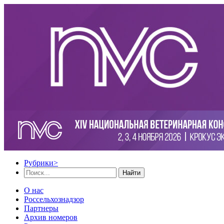
Рубрики
>
Найти
О нас
Россельхознадзор
Партнеры
Архив номеров