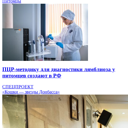
Питомцы
ПЦР-методику для диагностики лямблиоза у
питомцев создают в РФ
СПЕЦПРОЕКТ
«Кошки — звезды Донбасса»