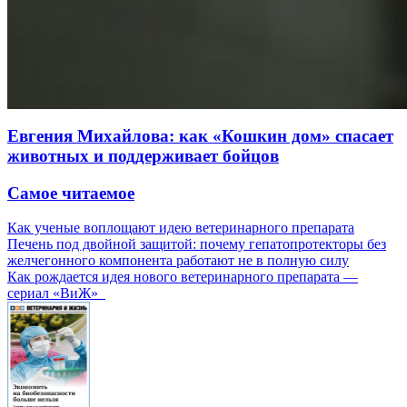
Евгения Михайлова: как «Кошкин дом» спасает
животных и поддерживает бойцов
Самое читаемое
Как ученые воплощают идею ветеринарного препарата
Печень под двойной защитой: почему гепатопротекторы без
желчегонного компонента работают не в полную силу
Как рождается идея нового ветеринарного препарата —
сериал «ВиЖ»