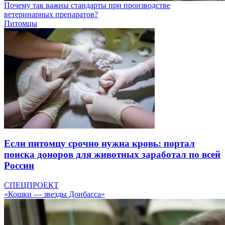
Почему так важны стандарты при производстве
ветеринарных препаратов?
Питомцы
Если питомцу срочно нужна кровь: портал
поиска доноров для животных заработал по всей
России
СПЕЦПРОЕКТ
«Кошки — звезды Донбасса»