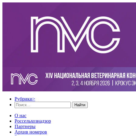
Рубрики
>
Найти
О нас
Россельхознадзор
Партнеры
Архив номеров