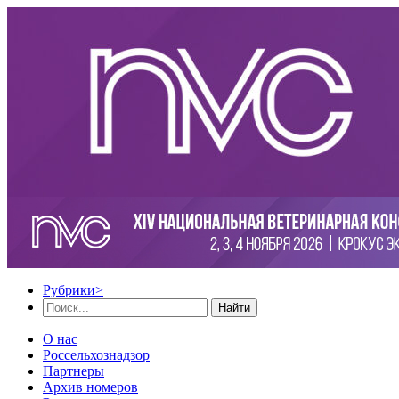
Рубрики
>
Найти
О нас
Россельхознадзор
Партнеры
Архив номеров