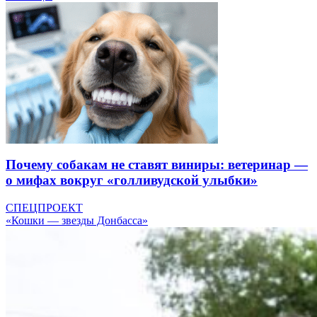
Почему собакам не ставят виниры: ветеринар —
о мифах вокруг «голливудской улыбки»
СПЕЦПРОЕКТ
«Кошки — звезды Донбасса»