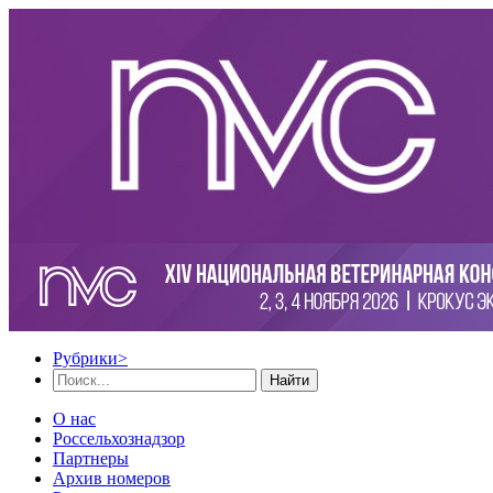
Рубрики
>
Найти
О нас
Россельхознадзор
Партнеры
Архив номеров