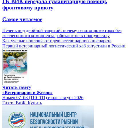
ГК ВИК передала гуманитарную помощь
фронтовому приюту
Самое читаемое
Печень под двойной защитой: почему гепатопротекторы без
желчегонного компонента работают не в полную силу
Как ученые воплощают идею ветеринарного препарата
Первый ветеринарный логистический хаб запустили в России
Читать газету
«Ветеринария и Жизнь»
Номер 07–08 (110–111) июль–август 2026
Газета ВиЖ. Купить