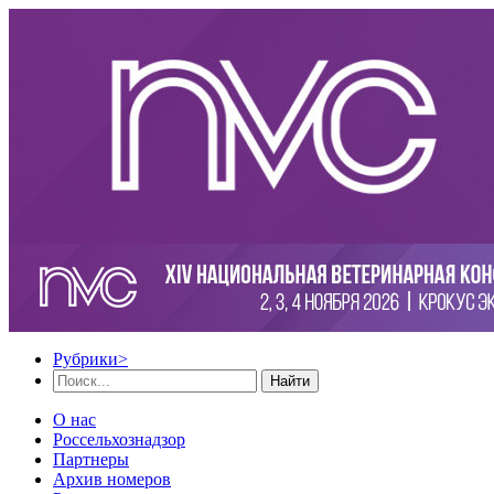
Рубрики
>
Найти
О нас
Россельхознадзор
Партнеры
Архив номеров