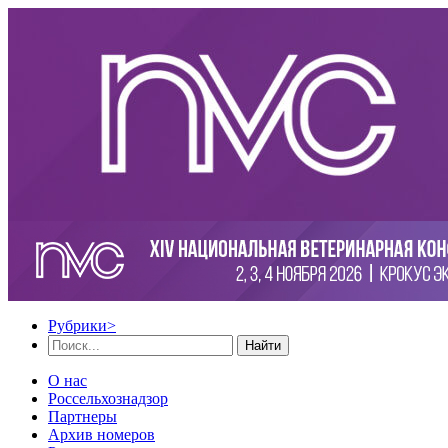
Рубрики
>
Найти
О нас
Россельхознадзор
Партнеры
Архив номеров