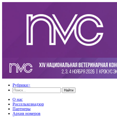
Рубрики
>
Найти
О нас
Россельхознадзор
Партнеры
Архив номеров