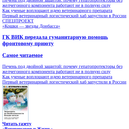
Печень под двойной защитой: почему гепатопротекторы без
желчегонного компонента работают не в полную силу
Как ученые воплощают идею ветеринарного препарата
Первый ветеринарный логистический хаб запустили в России
СПЕЦПРОЕКТ
«Кошки — звезды Донбасса»
ГК ВИК передала гуманитарную помощь
фронтовому приюту
Самое читаемое
Печень под двойной защитой: почему гепатопротекторы без
желчегонного компонента работают не в полную силу
Как ученые воплощают идею ветеринарного препарата
Первый ветеринарный логистический хаб запустили в России
Читать газету
«Ветеринария и Жизнь»