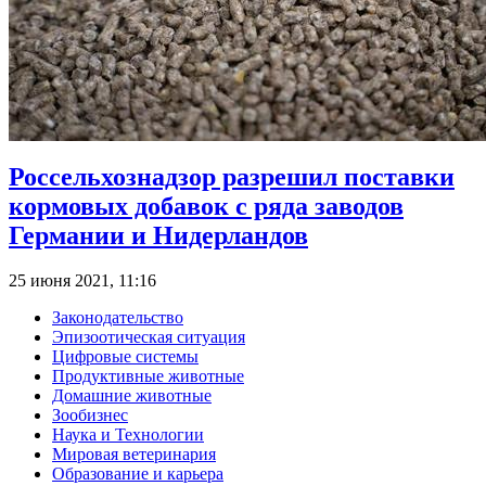
Россельхознадзор разрешил поставки
кормовых добавок с ряда заводов
Германии и Нидерландов
25 июня 2021, 11:16
Законодательство
Эпизоотическая ситуация
Цифровые системы
Продуктивные животные
Домашние животные
Зообизнес
Наука и Технологии
Мировая ветеринария
Образование и карьера