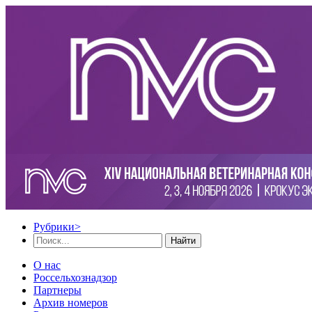
Рубрики
>
Найти
О нас
Россельхознадзор
Партнеры
Архив номеров