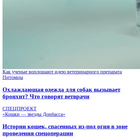
Как ученые воплощают идею ветеринарного препарата
Питомцы
Охлаждающая одежда для собак вызывает
бронхит? Что говорят ветврачи
СПЕЦПРОЕКТ
«Кошки — звезды Донбасса»
Истории кошек, спасенных из-под огня в зоне
проведения спецоперации