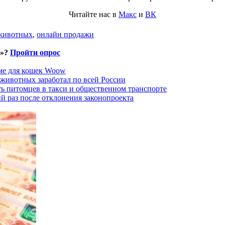
Читайте нас в
Макс
и
ВК
 животных
,
онлайн продажи
и»?
Пройти опрос
рме для кошек Woow
 животных заработал по всей России
ть питомцев в такси и общественном транспорте
й раз после отклонения законопроекта