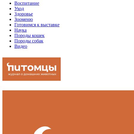
Воспитание
Уход
Здоровье
Зооменю
Готовимся к выставке
Наука
Породы кошек
Породы собак
Видео