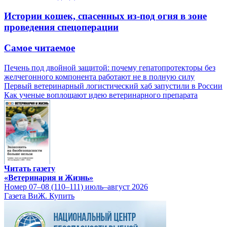
Истории кошек, спасенных из-под огня в зоне
проведения спецоперации
Самое читаемое
Печень под двойной защитой: почему гепатопротекторы без
желчегонного компонента работают не в полную силу
Первый ветеринарный логистический хаб запустили в России
Как ученые воплощают идею ветеринарного препарата
Читать газету
«Ветеринария и Жизнь»
Номер 07–08 (110–111) июль–август 2026
Газета ВиЖ. Купить