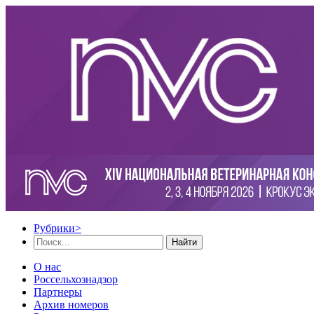
Рубрики
>
Найти
О нас
Россельхознадзор
Партнеры
Архив номеров