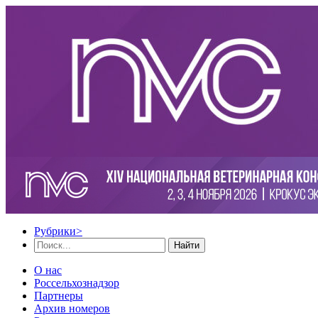
Рубрики
>
Найти
О нас
Россельхознадзор
Партнеры
Архив номеров