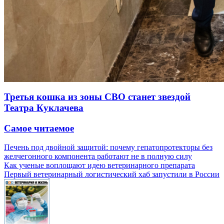
Третья кошка из зоны СВО станет звездой
Театра Куклачева
Самое читаемое
Печень под двойной защитой: почему гепатопротекторы без
желчегонного компонента работают не в полную силу
Как ученые воплощают идею ветеринарного препарата
Первый ветеринарный логистический хаб запустили в России