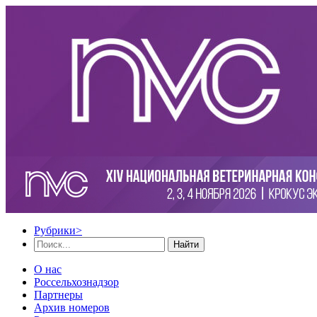
Рубрики
>
Найти
О нас
Россельхознадзор
Партнеры
Архив номеров