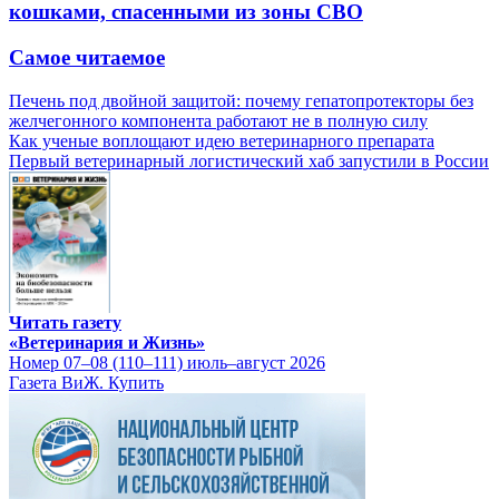
кошками, спасенными из зоны СВО
Самое читаемое
Печень под двойной защитой: почему гепатопротекторы без
желчегонного компонента работают не в полную силу
Как ученые воплощают идею ветеринарного препарата
Первый ветеринарный логистический хаб запустили в России
Читать газету
«Ветеринария и Жизнь»
Номер 07–08 (110–111) июль–август 2026
Газета ВиЖ. Купить