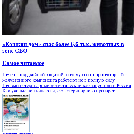
«Кошкин дом» спас более 6,6 тыс. животных в
зоне СВО
Самое читаемое
Печень под двойной защитой: почему гепатопротекторы без
желчегонного компонента работают не в полную силу
Первый ветеринарный логистический хаб запустили в России
Как ученые воплощают идею ветеринарного препарата