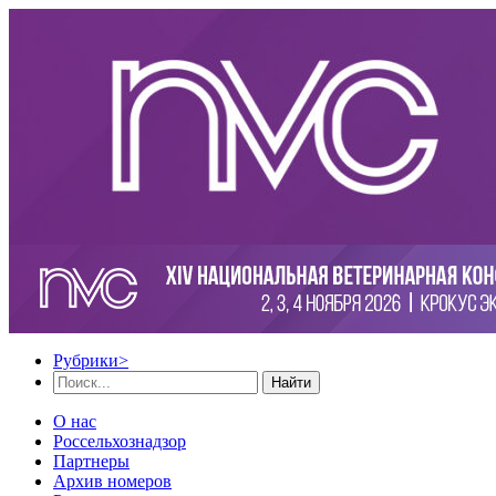
Рубрики
>
Найти
О нас
Россельхознадзор
Партнеры
Архив номеров