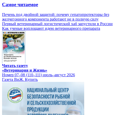
Самое читаемое
Печень под двойной защитой: почему гепатопротекторы без
желчегонного компонента работают не в полную силу
Первый ветеринарный логистический хаб запустили в России
Как ученые воплощают идею ветеринарного препарата
Читать газету
«Ветеринария и Жизнь»
Номер 07–08 (110–111) июль–август 2026
Газета ВиЖ. Купить