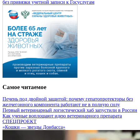
без привязки учетной записи к Госуслугам
Самое читаемое
Печень под двойной защитой: почему гепатопротекторы без
желчегонного компонента работают не в полную силу
Первый ветеринарный логистический хаб запустили в России
Как ученые воплощают идею ветеринарного препарата
СПЕЦПРОЕКТ
«Кошки — звезды Донбасса»