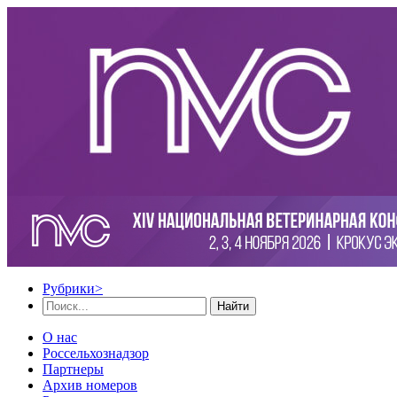
Рубрики
>
Найти
О нас
Россельхознадзор
Партнеры
Архив номеров