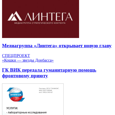
Медиагруппа «Линтега» открывает новую главу
СПЕЦПРОЕКТ
«Кошки — звезды Донбасса»
ГК ВИК передала гуманитарную помощь
фронтовому приюту