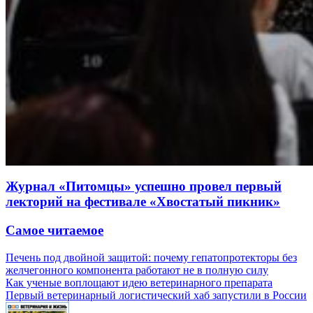
Журнал «Питомцы» успешно провел первый
лекторий на фестивале «Хвостатый пикник»
Самое читаемое
Печень под двойной защитой: почему гепатопротекторы без
желчегонного компонента работают не в полную силу
Как ученые воплощают идею ветеринарного препарата
Первый ветеринарный логистический хаб запустили в России