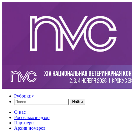
Рубрики
>
Найти
О нас
Россельхознадзор
Партнеры
Архив номеров