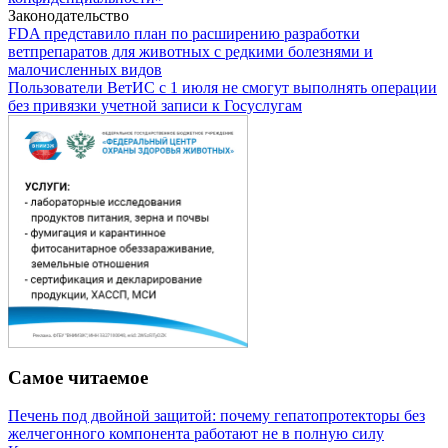
Законодательство
FDA представило план по расширению разработки
ветпрепаратов для животных с редкими болезнями и
малочисленных видов
Пользователи ВетИС с 1 июля не смогут выполнять операции
без привязки учетной записи к Госуслугам
Самое читаемое
Печень под двойной защитой: почему гепатопротекторы без
желчегонного компонента работают не в полную силу