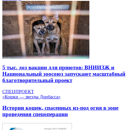
5 тыс. доз вакцин для приютов: ВНИИЗЖ и
Национальный зоосоюз запускают масштабный
благотворительный проект
СПЕЦПРОЕКТ
«Кошки — звезды Донбасса»
Истории кошек, спасенных из-под огня в зоне
проведения спецоперации