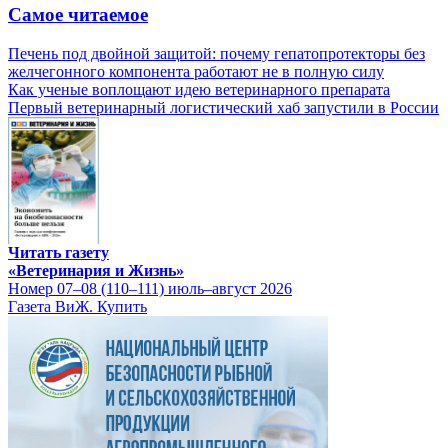
Самое читаемое
Печень под двойной защитой: почему гепатопротекторы без
желчегонного компонента работают не в полную силу
Как ученые воплощают идею ветеринарного препарата
Первый ветеринарный логистический хаб запустили в России
Читать газету
«Ветеринария и Жизнь»
Номер 07–08 (110–111) июль–август 2026
Газета ВиЖ. Купить