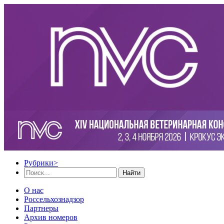
Рубрики
>
Найти
О нас
Россельхознадзор
Партнеры
Архив номеров