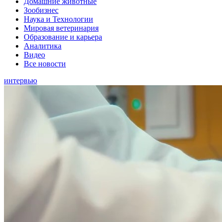
Домашние животные
Зообизнес
Наука и Технологии
Мировая ветеринария
Образование и карьера
Аналитика
Видео
Все новости
интервью