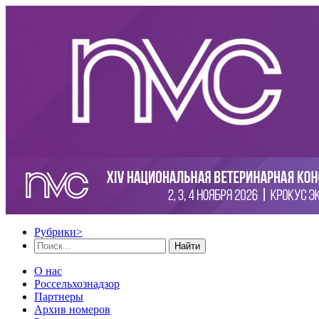
Рубрики
>
Найти
О нас
Россельхознадзор
Партнеры
Архив номеров