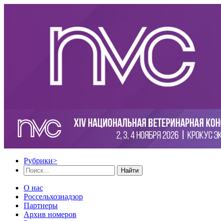
Рубрики
>
Найти
О нас
Россельхознадзор
Партнеры
Архив номеров