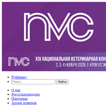
Рубрики
>
Найти
О нас
Россельхознадзор
Партнеры
Архив номеров