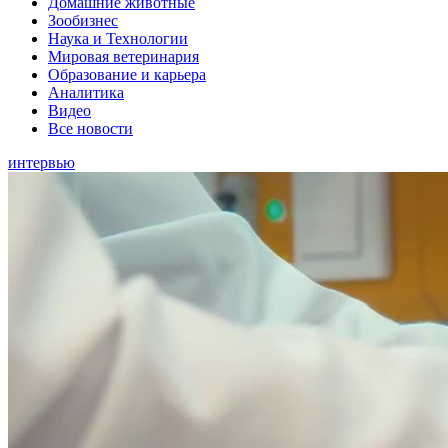
Домашние животные
Зообизнес
Наука и Технологии
Мировая ветеринария
Образование и карьера
Аналитика
Видео
Все новости
интервью