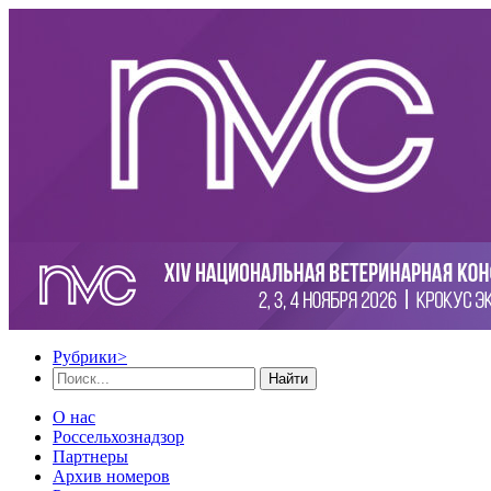
Рубрики
>
Найти
О нас
Россельхознадзор
Партнеры
Архив номеров